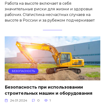
Работа на высоте включает в себя
значительные риски для жизни и здоровья
рабочих. Статистика несчастных случаев на
высоте в России и за рубежом подчеркивает
БЕЗОПАСНОСТЬ
Безопасность при использовании
строительных машин и оборудования
24.01.2024
0
1