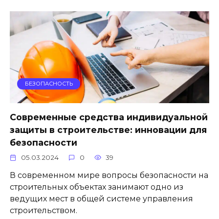
БЕЗОПАСНОСТЬ
Современные средства индивидуальной
защиты в строительстве: инновации для
безопасности
05.03.2024
0
39
В современном мире вопросы безопасности на
строительных объектах занимают одно из
ведущих мест в общей системе управления
строительством.