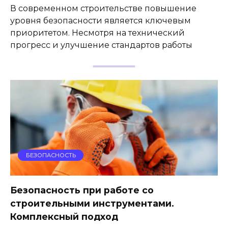
В современном строительстве повышение
уровня безопасности является ключевым
приоритетом. Несмотря на технический
прогресс и улучшение стандартов работы
БЕЗОПАСНОСТЬ
Безопасность при работе со
строительными инструментами.
Комплексный подход