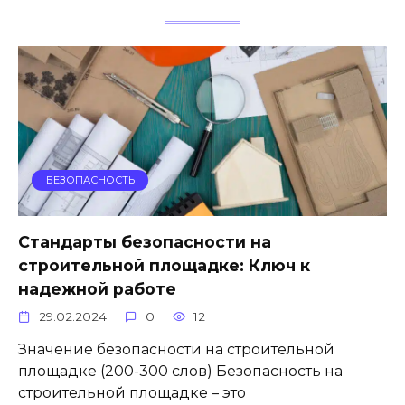
БЕЗОПАСНОСТЬ
Стандарты безопасности на
строительной площадке: Ключ к
надежной работе
29.02.2024
0
12
Значение безопасности на строительной
площадке (200-300 слов) Безопасность на
строительной площадке – это