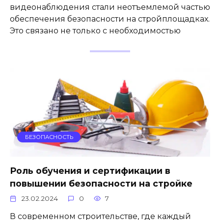
видеонаблюдения стали неотъемлемой частью
обеспечения безопасности на стройплощадках.
Это связано не только с необходимостью
БЕЗОПАСНОСТЬ
Роль обучения и сертификации в
повышении безопасности на стройке
23.02.2024
0
7
В современном строительстве, где каждый