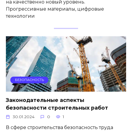
на качественно новый уровень.
Прогрессивные материалы, цифровые
технологии
БЕЗОПАСНОСТЬ
Законодательные аспекты
безопасности строительных работ
30.01.2024
0
1
В сфере строительства безопасность труда