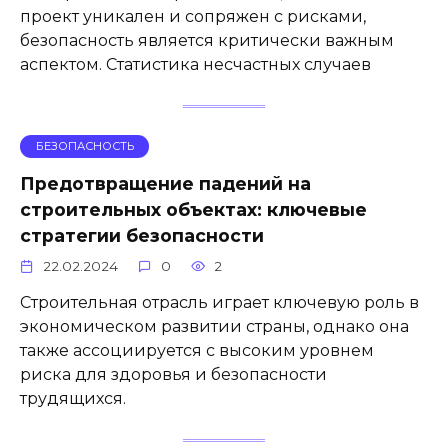
проект уникален и сопряжен с рисками,
безопасность является критически важным
аспектом. Статистика несчастных случаев
БЕЗОПАСНОСТЬ
Предотвращение падений на
строительных объектах: ключевые
стратегии безопасности
22.02.2024
0
2
Строительная отрасль играет ключевую роль в
экономическом развитии страны, однако она
также ассоциируется с высоким уровнем
риска для здоровья и безопасности
трудящихся.