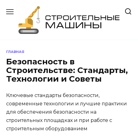
Перейти
к
содержанию
ГЛАВНАЯ
Безопасность в
Строительстве: Стандарты,
Технологии и Советы
Ключевые стандарты безопасности,
современные технологии и лучшие практики
для обеспечения безопасности на
строительных площадках и при работе с
строительным оборудованием