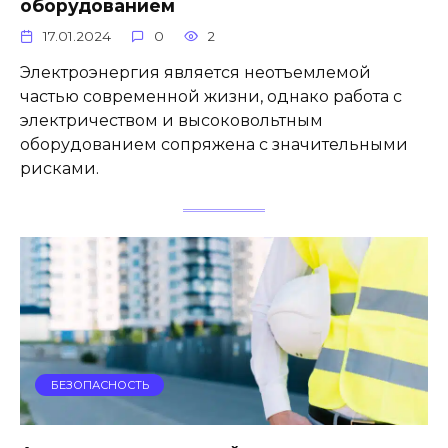
оборудованием
17.01.2024
0
2
Электроэнергия является неотъемлемой
частью современной жизни, однако работа с
электричеством и высоковольтным
оборудованием сопряжена с значительными
рисками.
БЕЗОПАСНОСТЬ